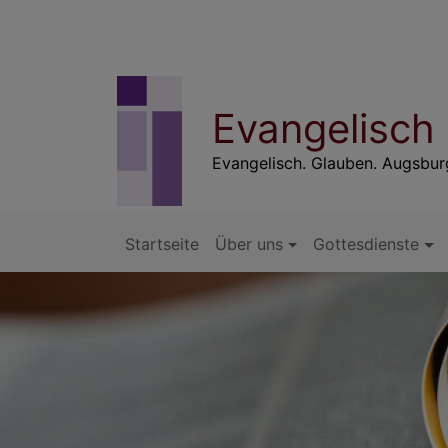
Direkt
zum
Inhalt
Evangelisch
Evangelisch. Glauben. Augsbu
Startseite
Über uns
Gottesdienste
Hauptnavigation