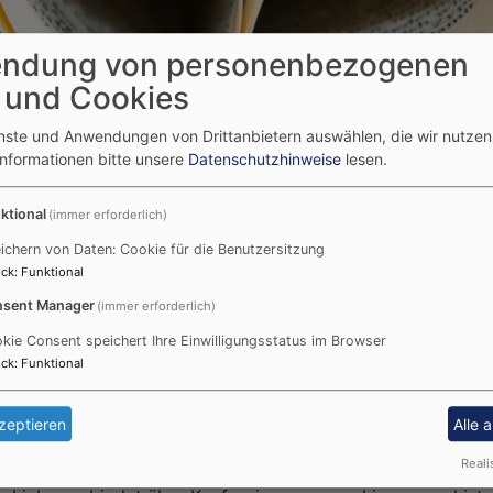
ndung von personenbezogenen
 und Cookies
kumenische Segensfeier für Liebende
enste und Anwendungen von Drittanbietern auswählen, die wir nutze
Informationen bitte unsere
Datenschutzhinweise
lesen.
ensfeier für Liebende
ktional
(immer erforderlich)
ichern von Daten: Cookie für die Benutzersitzung
ck
:
Funktional
sent Manager
(immer erforderlich)
kie Consent speichert Ihre Einwilligungsstatus im Browser
ich zur
Ökumenischen Andacht für Liebende
in die
Dreifal
ck
:
Funktional
, ihre Liebe feiern möchten – ganz gleich, ob frisch verlieb
zeptieren
Alle 
higer Atmosphäre, mit Musik, Gebet und persönlichen Impul
Reali