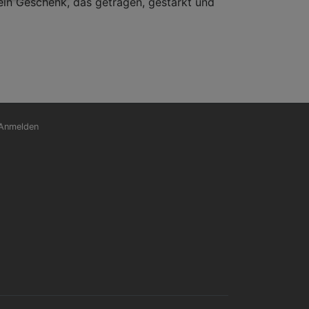
ein Geschenk, das getragen, gestärkt und
nutzermenü
Anmelden