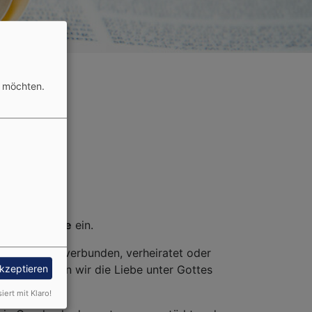
n möchten.
tigkeitskirche
ein.
t, langjährig verbunden, verheiratet oder
akzeptieren
sen, stellen wir die Liebe unter Gottes
siert mit Klaro!