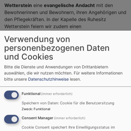
Wetterstein
eine
evangelische Andacht
mit den
Bewohnerinnen und Bewohnern, ihren Angehörigen und
den Pflegekräften. In der Kapelle des Ruhesitz
Wetterstein feiern wir zudem einen
Abendmahlsgottesdienst.
Verwendung von
Diese Andachten sind
Orte der Stille und des
personenbezogenen Daten
Getragenseins
. In vertrauter Atmosphäre erklingen
und Cookies
alte Lieder, vertraute Gebete und Worte, die Herz und
Seele erreichen. Sie wecken Erinnerungen, schenken
Bitte die Dienste und Anwendungen von Drittanbietern
Trost und öffnen einen Raum, in dem Gottes Nähe
auswählen, die wir nutzen möchten.
Für weitere Informationen
bitte unsere
Datenschutzhinweise
lesen.
spürbar werden darf.
Ein Team aus Ehrenamtlichen begleitet die Feiern mit
Funktional
(immer erforderlich)
Musik, Zuwendung und Zeit. Für viele Teilnehmende
Speichern von Daten: Cookie für die Benutzersitzung
sind diese Momente
ein Stück Heimat des Glaubens
–
Zweck
:
Funktional
Rituale, die Halt geben, Worte, die Frieden schenken,
Consent Manager
(immer erforderlich)
Zeichen, die sagen:
Gott vergisst keinen Menschen – auch nicht im
Cookie Consent speichert Ihre Einwilligungsstatus im