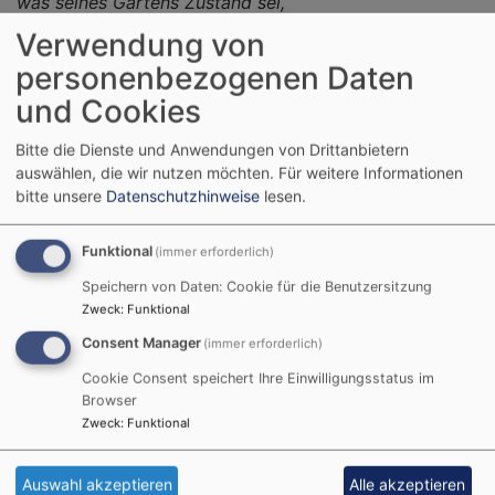
was seines Gartens Zustand sei,
was seine Reislein machen.
Verwendung von
Und wenn denn unterweilen will
personenbezogenen Daten
ein rauhes Lüftlein wehen,
und Cookies
ist er bald da, setzt Maß und Ziel,
läßt´s eilends übergehen.
Bitte die Dienste und Anwendungen von Drittanbietern
Wenn er betrübt, ist gut gemeint,
auswählen, die wir nutzen möchten.
Für weitere Informationen
er stellt sich hart und ist doch Freund
bitte unsere
Datenschutzhinweise
lesen.
voll süßer Huld und Gnade.
O selig, der, wenn´s Gott gefällt,
Funktional
(immer erforderlich)
ein Wölklein einzuführen,
Speichern von Daten: Cookie für die Benutzersitzung
ein treues, fröhlich Herz behält,
Zweck
:
Funktional
läßt keinen Unmut spüren.
Consent Manager
Ein Wölklein geht ja bald vorbei;
(immer erforderlich)
es währt ein Stündlein oder zwei,
Cookie Consent speichert Ihre Einwilligungsstatus im
so kommt die Sonne wieder.
Browser
So gehet nun mit Freuden ein
Zweck
:
Funktional
zu eurem Stand und Orden:
der Weg wird ohne Schaden sein,
Auswahl akzeptieren
Alle akzeptieren