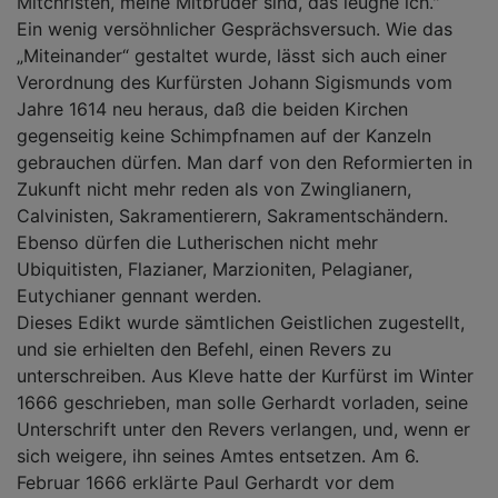
Mitchristen, meine Mitbrüder sind, das leugne ich."
Ein wenig versöhnlicher Gesprächsversuch. Wie das
„Miteinander“ gestaltet wurde, lässt sich auch einer
Verordnung des Kurfürsten Johann Sigismunds vom
Jahre 1614 neu heraus, daß die beiden Kirchen
gegenseitig keine Schimpfnamen auf der Kanzeln
gebrauchen dürfen. Man darf von den Reformierten in
Zukunft nicht mehr reden als von Zwinglianern,
Calvinisten, Sakramentierern, Sakramentschändern.
Ebenso dürfen die Lutherischen nicht mehr
Ubiquitisten, Flazianer, Marzioniten, Pelagianer,
Eutychianer gennant werden.
Dieses Edikt wurde sämtlichen Geistlichen zugestellt,
und sie erhielten den Befehl, einen Revers zu
unterschreiben. Aus Kleve hatte der Kurfürst im Winter
1666 geschrieben, man solle Gerhardt vorladen, seine
Unterschrift unter den Revers verlangen, und, wenn er
sich weigere, ihn seines Amtes entsetzen. Am 6.
Februar 1666 erklärte Paul Gerhardt vor dem