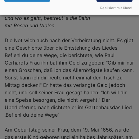
der euch gezeiget worden.
Realisiert mit Klaro!
Es geht ein Englein vornen an,
und wo es geht, bestreut´s die Bahn
mit Rosen und Violen.
Die Not wich auch nach der Verheiratung nicht. Es gibt
eine Geschichte über die Entstehung des Liedes
Befiehl du deine Wege, die berichtete, wie Paul
Gerhardts Frau ihn bat ihm Geld zu geben: "Gib mir nur
einen Groschen, daß ich das Allernötigste kaufen kann.
Sonst kann ich dir heute nicht einmal den Tisch zu
Mittag decken!" Er hatte das verlangte Geld jedoch
nicht, und soll seiner Frau gesagt haben: "Ich will dir
eine Speise besorgen, die nicht vergeht." Der
Überlieferung nach dichtete er im Gartenhausdas Lied
‚Befiehl du deine Wege‘.
Am Geburtstag seiner Frau, dem 19. Mai 1656, wurde
das erste Kind geboren und ein halbes Jahr später, am