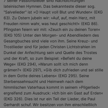
7 seiner Passionslieder sind Nachdichtungen
lateinischen Hymnen. Das bekannteste dieser sog.
"Salvelieder" ist »O Haupt voll Blut und Wunden« (EKG
63). Zu Ostern jubeln wir: »Auf, auf, mein Herz, mit
Freuden nimm wahr, was heut geschicht!« (EKG 86).
Pfingsten feiern wir mit: »Zeuch ein zu deinen Toren«
(EKG 105) Unter den Morgen- und Abendliedern des
Gesangbuches sind viele von ihm. Seine Kreuz- und
Trostlieder sind für jeden Christen Lichtstrahlen im
Dunkel der Anfechtung sein und Quelle des Trostes
und der Kraft, so zum Beispiel: »Befiehl du deine
Wege« (EKG 294), »Warum sollt ich mich denn
grämen?« (EKG 297), »Gib dich zufrieden und sei stille
in dem Gotte deines Lebens« (EKG 295). Seine
Sterbenssehnsucht und Heimweh nach dem
himmlischen Vaterhaus kommt in seinem »Pilgerlied«
ergreifend zum Ausdruck: »Ich bin ein Gast auf Erden«
(EKG 326). Dies ist nur ein Teil der Lieder, die Paul
Gerhardt schuf. Wir besitzen von ihm einschließlich